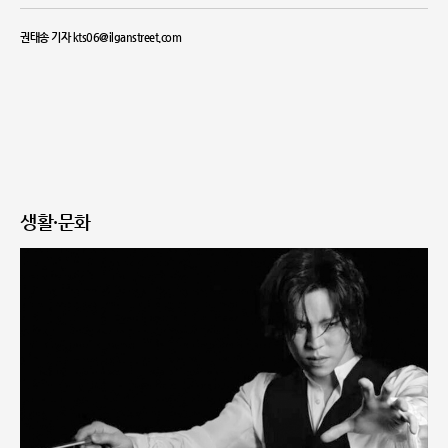
권태송 기자 kts06@ilganstreet.com
생활·문화