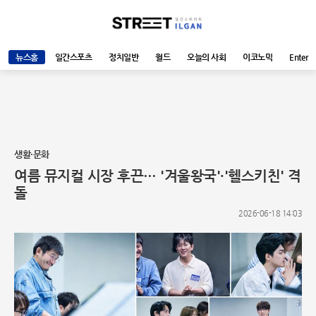
뉴스홈
일간스포츠
정치일반
월드
오늘의 사회
이코노믹
Enter
생활·문화
여름 뮤지컬 시장 후끈… '겨울왕국'·'헬스키친' 격
돌
2026-06-18 14:03