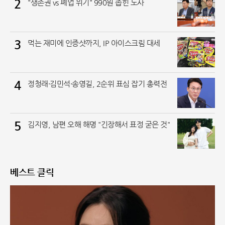
2
"생존권 vs 폐업 위기" 990원 좁힌 노사
3
먹는 재미에 인증샷까지, IP 아이스크림 대세
4
정청래·김민석·송영길, 2순위 표심 잡기 총력전
5
김지영, 남편 오해 해명 "긴장해서 표정 굳은 것"
베스트 클릭