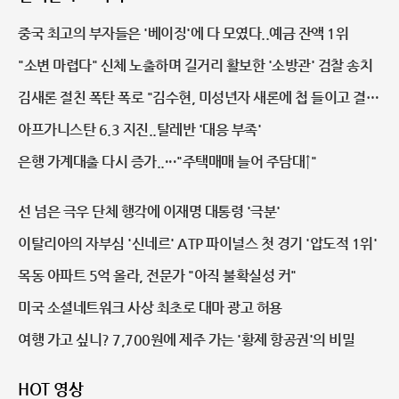
중국 최고의 부자들은 '베이징'에 다 모였다..예금 잔액 1위
"소변 마렵다" 신체 노출하며 길거리 활보한 '소방관' 검찰 송치
김새론 절친 폭탄 폭로 "김수현, 미성년자 새론에 첩 들이고 결혼
약속만 반복"
아프가니스탄 6.3 지진..탈레반 '대응 부족'
은행 가계대출 다시 증가..···"주택매매 늘어 주담대↑"
선 넘은 극우 단체 행각에 이재명 대통령 '극분'
이탈리아의 자부심 '신네르' ATP 파이널스 첫 경기 '압도적 1위'
목동 아파트 5억 올라, 전문가 "아직 불확실성 커"
미국 소셜네트워크 사상 최초로 대마 광고 허용
여행 가고 싶니? 7,700원에 제주 가는 '황제 항공권'의 비밀
HOT 영상