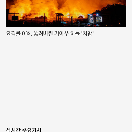
요격률 0%, 뚫려버린 키이우 하늘 '처참'
실시간 주요기사