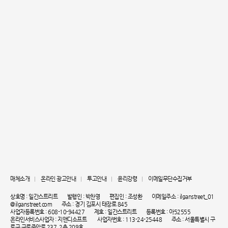
매체소개
온라인 광고안내
투고안내
윤리강령
이메일무단수집거부
상호명 : 일간스트리트
발행인 : 박찬영
편집인 : 조성환
이메일주소 : ilganstreet_01
@ilganstreet.com
주소 : 경기 김포시 태장로 845
사업자등록번호 : 608-10-94427
제호 : 일간스트리트
등록번호 : 아52555
온라인서비스사업자 : 지앤디소프트
사업자번호 : 113-24-25448
주소 : 서울특별시 구
로구 구로중앙로 237, 2층 209호