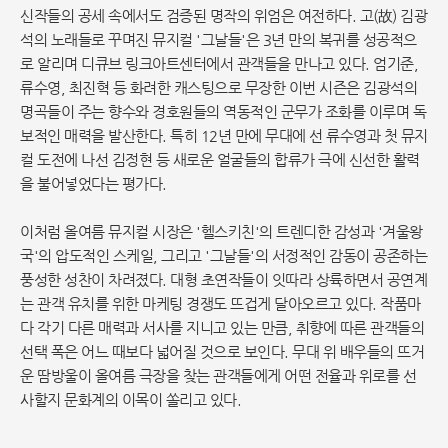
신작들의 공세 속에서도 검증된 명작의 위엄은 여전하다. 고(故) 김광
석의 노래들로 꾸며진 뮤지컬 '그날들'은 3년 만의 복귀를 성공적으
로 알리며 디큐브 링크아트센터에서 관객들을 만나고 있다. 엄기준,
류수영, 최진혁 등 화려한 캐스팅으로 무장한 이번 시즌은 김광석의
명곡들이 주는 향수와 경호원들의 역동적인 군무가 조화를 이루며 독
보적인 매력을 발산한다. 특히 12년 만에 무대에 선 류수영과 첫 뮤지
컬 도전에 나선 김정현 등 새로운 얼굴들의 합류가 극에 신선한 활력
을 불어넣었다는 평가다.
이처럼 올여름 뮤지컬 시장은 '헬스키친'의 트렌디한 감성과 '겨울왕
국'의 압도적인 스케일, 그리고 '그날들'의 서정적인 감동이 공존하는
풍성한 성찬이 차려졌다. 대형 초연작들이 잇따라 상륙하면서 공연계
는 관객 유치를 위한 마케팅 경쟁도 뜨겁게 달아오르고 있다. 작품마
다 각기 다른 매력과 서사를 지니고 있는 만큼, 취향에 따른 관객들의
선택 폭은 어느 때보다 넓어질 것으로 보인다. 무대 위 배우들의 뜨거
운 땀방울이 올여름 극장을 찾는 관객들에게 어떤 전율과 위로를 선
사할지 문화계의 이목이 쏠리고 있다.