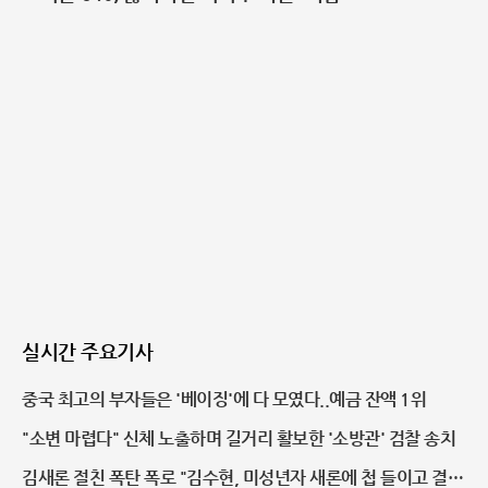
실시간 주요기사
중국 최고의 부자들은 '베이징'에 다 모였다..예금 잔액 1위
"소변 마렵다" 신체 노출하며 길거리 활보한 '소방관' 검찰 송치
김새론 절친 폭탄 폭로 "김수현, 미성년자 새론에 첩 들이고 결혼