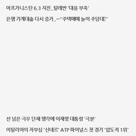
약속만 반복"
아프가니스탄 6.3 지진..탈레반 '대응 부족'
은행 가계대출 다시 증가..···"주택매매 늘어 주담대↑"
선 넘은 극우 단체 행각에 이재명 대통령 '극분'
이탈리아의 자부심 '신네르' ATP 파이널스 첫 경기 '압도적 1위'