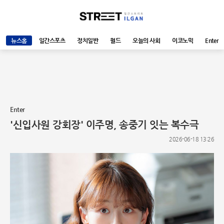
뉴스홈
일간스포츠
정치일반
월드
오늘의 사회
이코노믹
Enter
Enter
'신입사원 강회장' 이주명, 송중기 잇는 복수극
2026-06-18 13:26