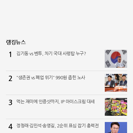
과 넘버의 부조화로 인
랭킹뉴스
1
김기동 vs 벤투, 차기 국대 사령탑 누구?
2
"생존권 vs 폐업 위기" 990원 좁힌 노사
3
먹는 재미에 인증샷까지, IP 아이스크림 대세
4
정청래·김민석·송영길, 2순위 표심 잡기 총력전