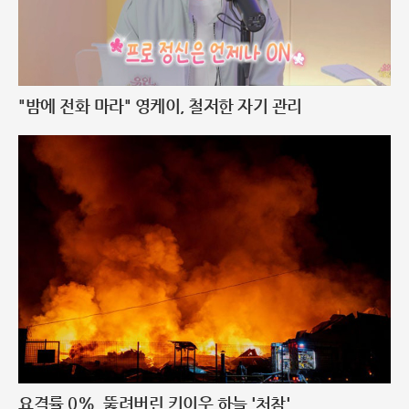
"밤에 전화 마라" 영케이, 철저한 자기 관리
요격률 0%, 뚫려버린 키이우 하늘 '처참'