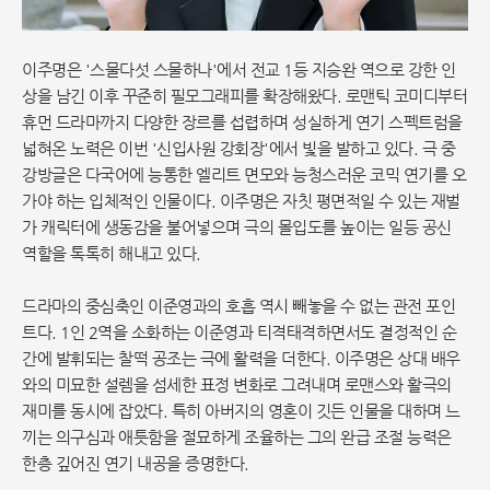
이주명은 '스물다섯 스물하나'에서 전교 1등 지승완 역으로 강한 인
상을 남긴 이후 꾸준히 필모그래피를 확장해왔다. 로맨틱 코미디부터
휴먼 드라마까지 다양한 장르를 섭렵하며 성실하게 연기 스펙트럼을
넓혀온 노력은 이번 '신입사원 강회장'에서 빛을 발하고 있다. 극 중
강방글은 다국어에 능통한 엘리트 면모와 능청스러운 코믹 연기를 오
가야 하는 입체적인 인물이다. 이주명은 자칫 평면적일 수 있는 재벌
가 캐릭터에 생동감을 불어넣으며 극의 몰입도를 높이는 일등 공신
역할을 톡톡히 해내고 있다.
드라마의 중심축인 이준영과의 호흡 역시 빼놓을 수 없는 관전 포인
트다. 1인 2역을 소화하는 이준영과 티격태격하면서도 결정적인 순
간에 발휘되는 찰떡 공조는 극에 활력을 더한다. 이주명은 상대 배우
와의 미묘한 설렘을 섬세한 표정 변화로 그려내며 로맨스와 활극의
재미를 동시에 잡았다. 특히 아버지의 영혼이 깃든 인물을 대하며 느
끼는 의구심과 애틋함을 절묘하게 조율하는 그의 완급 조절 능력은
한층 깊어진 연기 내공을 증명한다.