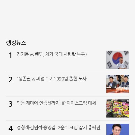
과 넘버의 부조화로 인
랭킹뉴스
1
김기동 vs 벤투, 차기 국대 사령탑 누구?
2
"생존권 vs 폐업 위기" 990원 좁힌 노사
3
먹는 재미에 인증샷까지, IP 아이스크림 대세
4
정청래·김민석·송영길, 2순위 표심 잡기 총력전