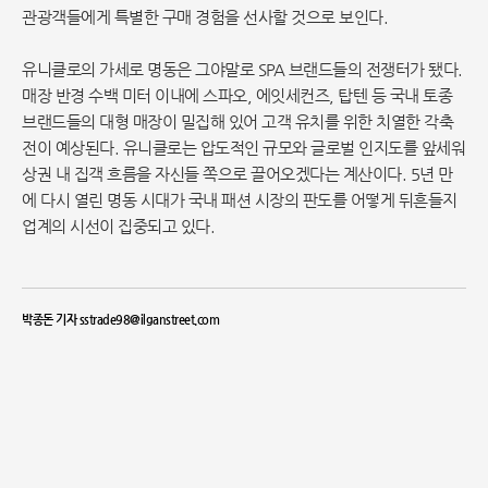
관광객들에게 특별한 구매 경험을 선사할 것으로 보인다.
유니클로의 가세로 명동은 그야말로 SPA 브랜드들의 전쟁터가 됐다.
매장 반경 수백 미터 이내에 스파오, 에잇세컨즈, 탑텐 등 국내 토종
브랜드들의 대형 매장이 밀집해 있어 고객 유치를 위한 치열한 각축
전이 예상된다. 유니클로는 압도적인 규모와 글로벌 인지도를 앞세워
상권 내 집객 흐름을 자신들 쪽으로 끌어오겠다는 계산이다. 5년 만
에 다시 열린 명동 시대가 국내 패션 시장의 판도를 어떻게 뒤흔들지
업계의 시선이 집중되고 있다.
박종돈 기자 sstrade98@ilganstreet.com