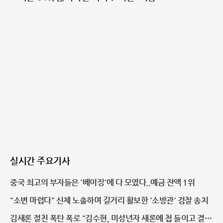
실시간 주요기사
중국 최고의 부자들은 '베이징'에 다 모였다..예금 잔액 1위
"소변 마렵다" 신체 노출하며 길거리 활보한 '소방관' 검찰 송치
김새론 절친 폭탄 폭로 "김수현, 미성년자 새론에 첩 들이고 결혼