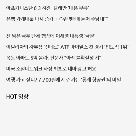
약속만 반복"
아프가니스탄 6.3 지진..탈레반 '대응 부족'
은행 가계대출 다시 증가..···"주택매매 늘어 주담대↑"
선 넘은 극우 단체 행각에 이재명 대통령 '극분'
이탈리아의 자부심 '신네르' ATP 파이널스 첫 경기 '압도적 1위'
목동 아파트 5억 올라, 전문가 "아직 불확실성 커"
미국 소셜네트워크 사상 최초로 대마 광고 허용
여행 가고 싶니? 7,700원에 제주 가는 '황제 항공권'의 비밀
HOT 영상