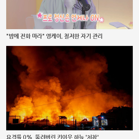
"밤에 전화 마라" 영케이, 철저한 자기 관리
요격률 0%, 뚫려버린 키이우 하늘 '처참'