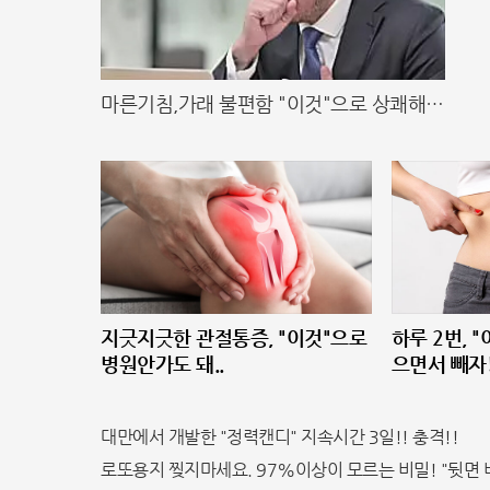
마른기침,가래 불편함 "이것"으로 상쾌해
져!
지긋지긋한 관절통증, "이것"으로
하루 2번, 
병원안가도 돼..
으면서 빼자
대만에서 개발한 "정력캔디" 지속시간 3일!! 충격!!
로또용지 찢지마세요. 97%이상이 모르는 비밀! "뒷면 