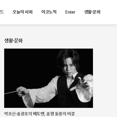
드
오늘의 사회
이코노믹
Enter
생활·문화
생활·문화
박효신·홍광호의 베토벤, 흥행 돌풍의 비결