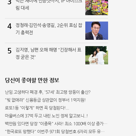
3
먹는 재미에 인증샷까지, IP 아이스크
림 대세
4
정청래·김민석·송영길, 2순위 표심 잡
기 총력전
5
김지영, 남편 오해 해명 "긴장해서 표
정 굳은 것"
당신이 좋아할 만한 정보
난임 고생하다 폐경 후, '57세' 최고령 쌍둥이 출산?
"빚 없애라" 신용등급 상관없이 정부서 1억지원!
로또1등 "이렇게" 하면 꼭 당첨된다!...
마을버스에 37억 두고 내린 노인 정체 알고보니..!
백만원 있다면 당장 "이종목" 사라! 최소 1000배 이상 증가...충격!!
"한국로또 망했다" 이번주 971회 당첨번호 6자리 모두 유출...관계자 실수로 "비상"!