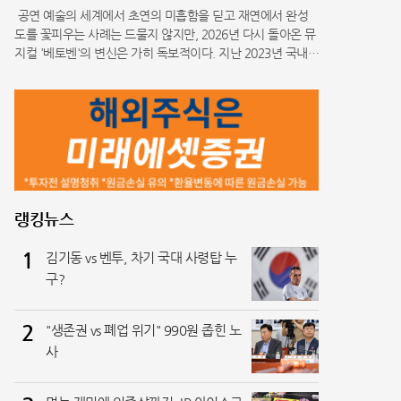
공연 예술의 세계에서 초연의 미흡함을 딛고 재연에서 완성
도를 꽃피우는 사례는 드물지 않지만, 2026년 다시 돌아온 뮤
지컬 '베토벤'의 변신은 가히 독보적이다. 지난 2023년 국내
첫선을 보였을 당시 이 작품은 위대한 음악가의 삶과 명곡을
기반으로 했음에도 불구하고, 공감하기 어려운 각본과 넘버의
부조화로 인
랭킹뉴스
1
김기동 vs 벤투, 차기 국대 사령탑 누
구?
2
"생존권 vs 폐업 위기" 990원 좁힌 노
사