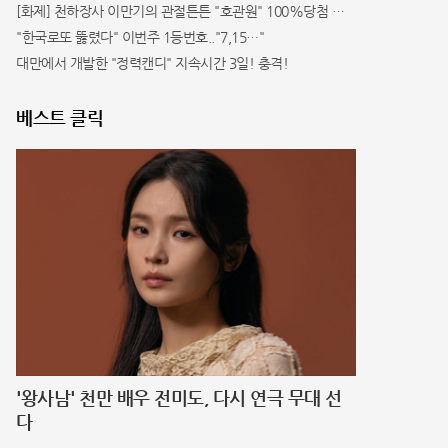
[화제] 천하장사 이만기의 관절튼튼 "호관원" 100%당첨 혜택 난리나!!
"한국로또 뚫렸다" 이번주 1등번호.."7,15…"
대만에서 개발한 "정력캔디" 지속시간 3일! 충격!
베스트 클릭
'왕사남' 천만 배우 전미도, 다시 연극 무대 선
다