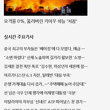
요격률 0%, 뚫려버린 키이우 하늘 '처참'
실시간 주요기사
중국 최고의 부자들은 '베이징'에 다 모였다..예금 잔
액 1위
"소변 마렵다" 신체 노출하며 길거리 활보한 '소방관'
검찰 송치
김새론 절친 폭탄 폭로 "김수현, 미성년자 새론에 첩
들이고 결혼 약속만 반복"
아프가니스탄 6.3 지진..탈레반 '대응 부족'
은행 가계대출 다시 증가..···"주택매매 늘어 주담대↑"
선 넘은 극우 단체 행각에 이재명 대통령 '극분'
이탈리아의 자부심 '신네르' ATP 파이널스 첫 경기
'압도적 1위'