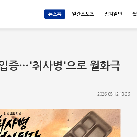
뉴스홈
일간스포츠
정치일반
월
 입증…'취사병'으로 월화극
2026-05-12 13:36