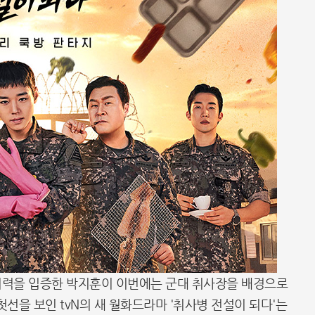
연기력을 입증한 박지훈이 이번에는 군대 취사장을 배경으로
첫선을 보인 tvN의 새 월화드라마 '취사병 전설이 되다'는